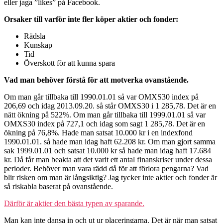
eller jaga ”likes” på Facebook.
Orsaker till varför inte fler köper aktier och fonder:
Rädsla
Kunskap
Tid
Överskott för att kunna spara
Vad man behöver förstå för att motverka ovanstående.
Om man går tillbaka till 1990.01.01 så var OMXS30 index på
206,69 och idag 2013.09.20. så står OMXS30 i 1 285,78. Det är en
nätt ökning på 522%. Om man går tillbaka till 1999.01.01 så var
OMXS30 index på 727,1 och idag som sagt 1 285,78. Det är en
ökning på 76,8%. Hade man satsat 10.000 kr i en indexfond
1990.01.01. så hade man idag haft 62.208 kr. Om man gjort samma
sak 1999.01.01 och satsat 10.000 kr så hade man idag haft 17.684
kr. Då får man beakta att det varit ett antal finanskriser under dessa
perioder. Behöver man vara rädd då för att förlora pengarna? Vad
blir risken om man är långsiktig? Jag tycker inte aktier och fonder är
så riskabla baserat på ovanstående.
Därför är aktier den bästa typen av sparande.
Man kan inte dansa in och ut ur placeringarna. Det är när man satsat