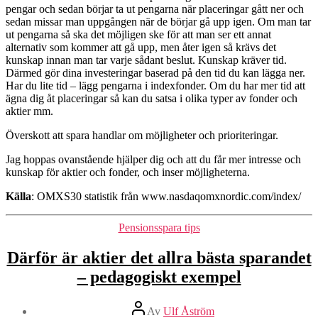
pengar och sedan börjar ta ut pengarna när placeringar gått ner och
sedan missar man uppgången när de börjar gå upp igen. Om man tar
ut pengarna så ska det möjligen ske för att man ser ett annat
alternativ som kommer att gå upp, men åter igen så krävs det
kunskap innan man tar varje sådant beslut. Kunskap kräver tid.
Därmed gör dina investeringar baserad på den tid du kan lägga ner.
Har du lite tid – lägg pengarna i indexfonder. Om du har mer tid att
ägna dig åt placeringar så kan du satsa i olika typer av fonder och
aktier mm.
Överskott att spara handlar om möjligheter och prioriteringar.
Jag hoppas ovanstående hjälper dig och att du får mer intresse och
kunskap för aktier och fonder, och inser möjligheterna.
Källa
: OMXS30 statistik från www.nasdaqomxnordic.com/index/
Kategorier
Pensionsspara tips
Därför är aktier det allra bästa sparandet
– pedagogiskt exempel
Inläggsförfattare
Av
Ulf Åström