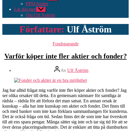
undermeny
PPM fonder
Lär dig mer
Visa
undermeny
Om Ulf Åström
Författare:
Ulf Åström
Kategorier
Fondsparande
Varför köper inte fler aktier och fonder?
Inläggsförfattare
Av
Ulf Åström
Jag har alltid frågat mig varför inte fler köper aktier och fonder? Jag
ser olika orsaker till detta. En gemensam nämnare för samtliga är
rädsla – rädsla för att förlora det man satsat. En annan orsak är
kunskap – alla har inte kunskap om aktier och fonder. Det finns till
och med banker som inte kan förklara sammanhangen för kunderna.
Det är också fråga om tid. Sedan finns det de som inte har överskott
till att ens spara pengar. Många sätter sig inte och tar sig tid för att se
över deras placeringsalternativ. Det är enklare att titta på dumburken