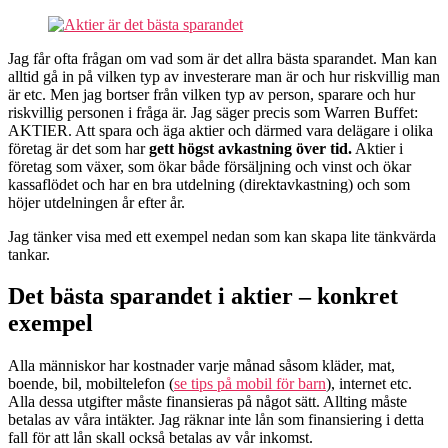
Jag får ofta frågan om vad som är det allra bästa sparandet. Man kan
alltid gå in på vilken typ av investerare man är och hur riskvillig man
är etc. Men jag bortser från vilken typ av person, sparare och hur
riskvillig personen i fråga är. Jag säger precis som Warren Buffet:
AKTIER. Att spara och äga aktier och därmed vara delägare i olika
företag är det som har
gett högst avkastning över tid.
Aktier i
företag som växer, som ökar både försäljning och vinst och ökar
kassaflödet och har en bra utdelning (direktavkastning) och som
höjer utdelningen år efter år.
Jag tänker visa med ett exempel nedan som kan skapa lite tänkvärda
tankar.
Det bästa sparandet i aktier – konkret
exempel
Alla människor har kostnader varje månad såsom kläder, mat,
boende, bil, mobiltelefon (
se tips på mobil för barn
), internet etc.
Alla dessa utgifter måste finansieras på något sätt. Allting måste
betalas av våra intäkter. Jag räknar inte lån som finansiering i detta
fall för att lån skall också betalas av vår inkomst.