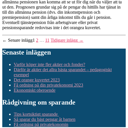
allmänna pensionen kan komma att se ut för dig när du väljer att ta
ut den. Prognosen grundar sig på de pengar du hittills har tjänat in
till din allmänna pension (dvs. din inkomstpension och
premiepension) samt din årliga inkomst tills du går i pension.
Eventuell tjänstepension från arbetsgivare eller privat
pensionssparande redovisas inte i det orangea kuvertet.
Sidnumrering
←
Senare
inlägg
1
2
…
11
Tidigare
inlägg
→
för
Senaste inläggen
inlägg
Varför köper inte fler aktier och fonder?
Därför är aktier det allra bästa sparandet – pedagogiskt
exempel
Det orange kuvertet 2023
Få ordning på din privatekonomi 2023
Ekonomiskt oberoende
Rådgivning om sparande
Tips kortsiktigt sparande
Så sparar du bäst pengar åt barnen
Få ordning på privatekonomin