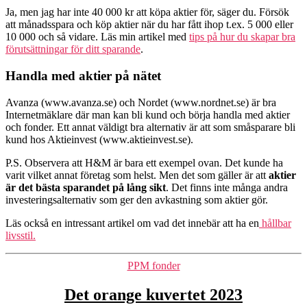
Ja, men jag har inte 40 000 kr att köpa aktier för, säger du. Försök
att månadsspara och köp aktier när du har fått ihop t.ex. 5 000 eller
10 000 och så vidare. Läs min artikel med
tips på hur du skapar bra
förutsättningar för ditt sparande
.
Handla med aktier på nätet
Avanza (www.avanza.se) och Nordet (www.nordnet.se) är bra
Internetmäklare där man kan bli kund och börja handla med aktier
och fonder. Ett annat väldigt bra alternativ är att som småsparare bli
kund hos Aktieinvest (www.aktieinvest.se).
P.S. Observera att H&M är bara ett exempel ovan. Det kunde ha
varit vilket annat företag som helst. Men det som gäller är att
aktier
är det bästa sparandet på lång sikt
. Det finns inte många andra
investeringsalternativ som ger den avkastning som aktier gör.
Läs också en intressant artikel om vad det innebär att ha en
hållbar
livsstil.
Kategorier
PPM fonder
Det orange kuvertet 2023