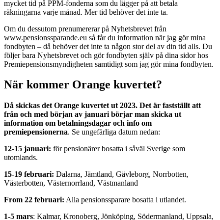
mycket tid på PPM-fonderna som du lägger på att betala
räkningarna varje månad. Mer tid behöver det inte ta.
Om du dessutom prenumererar på Nyhetsbrevet från
www.pensionssparande.eu så får du information när jag gör mina
fondbyten – då behöver det inte ta någon stor del av din tid alls. Du
följer bara Nyhetsbrevet och gör fondbyten själv på dina sidor hos
Premiepensionsmyndigheten samtidigt som jag gör mina fondbyten.
När kommer Orange kuvertet?
Då skickas det Orange kuvertet ut 2023. Det är fastställt att
från och med början av januari börjar man skicka ut
information om betalningsdagar och info om
premiepensionerna
. Se ungefärliga datum nedan:
12-15 januari:
för pensionärer bosatta i såväl Sverige som
utomlands.
15-19 februari:
Dalarna, Jämtland, Gävleborg, Norrbotten,
Västerbotten, Västernorrland, Västmanland
From 22 februari:
Alla pensionssparare bosatta i utlandet.
1-5 mars
: Kalmar, Kronoberg, Jönköping, Södermanland, Uppsala,