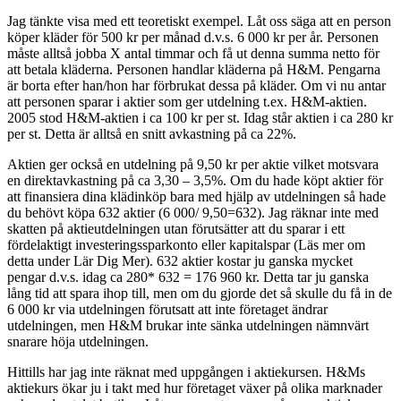
Jag tänkte visa med ett teoretiskt exempel. Låt oss säga att en person
köper kläder för 500 kr per månad d.v.s. 6 000 kr per år. Personen
måste alltså jobba X antal timmar och få ut denna summa netto för
att betala kläderna. Personen handlar kläderna på H&M. Pengarna
är borta efter han/hon har förbrukat dessa på kläder. Om vi nu antar
att personen sparar i aktier som ger utdelning t.ex. H&M-aktien.
2005 stod H&M-aktien i ca 100 kr per st. Idag står aktien i ca 280 kr
per st. Detta är alltså en snitt avkastning på ca 22%.
Aktien ger också en utdelning på 9,50 kr per aktie vilket motsvara
en direktavkastning på ca 3,30 – 3,5%. Om du hade köpt aktier för
att finansiera dina klädinköp bara med hjälp av utdelningen så hade
du behövt köpa 632 aktier (6 000/ 9,50=632). Jag räknar inte med
skatten på aktieutdelningen utan förutsätter att du sparar i ett
fördelaktigt investeringssparkonto eller kapitalspar (Läs mer om
detta under Lär Dig Mer). 632 aktier kostar ju ganska mycket
pengar d.v.s. idag ca 280* 632 = 176 960 kr. Detta tar ju ganska
lång tid att spara ihop till, men om du gjorde det så skulle du få in de
6 000 kr via utdelningen förutsatt att inte företaget ändrar
utdelningen, men H&M brukar inte sänka utdelningen nämnvärt
snarare höja utdelningen.
Hittills har jag inte räknat med uppgången i aktiekursen. H&Ms
aktiekurs ökar ju i takt med hur företaget växer på olika marknader