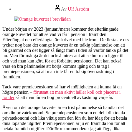
Inläggsförfattare
Av
Ulf Åström
Under början av 2023 (januari/mars) kommer det efterlängtade
orange kuvertet för att se vad vi får i pension i framtiden.
Efterlängtat och efterlängtat är skrivet med lite ironi. De flesta av oss
tycker nog bara det orange kuvertet är en tråkig påminnelse om att
bli gammal och det ligger så långt fram i tiden så varför tänka på det
nu. Men för många är det också intressant att se hur man ligger till
och vad man kan göra för att förbättra pensionen. Det kan också
vara en bra påminnelse att börja komma igång och ta tag i
premiepensionen, så att man inte får en tråkig överraskning i
framtiden.
Tack vare premiepensionen så har vi möjligheten att kunna få en
högre pension –
förutsatt att man aktivt håller koll och placerar i
fonder
så att man får en hög procentuell avkastning varje år.
Även om det orange kuvertet är en trist påminnelse så handlar det
om din privatekonomi. Se premiepensionen som en del i din totala
privatekonomi och lika viktig som den lön du har idag för att betala
dina löpande utgifter. Premiepensionen är ju en framtida lön för att
betala framtida utgifter. Därför rekommenderar jag att lägga lika