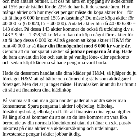
och med antalet butiker. Låt oss nu anta en uppgång av aktiekursen
på 15% per år istället för de 22% de har haft de senaste åren. Hur
många aktier och hur mycket pengar måste du köpa aktier för – för
att få ihop 6 000 kr med 15% avkastning? Du måste köpa aktier för
40 000 kr (6 000/0,15 = 40 000). Antalet aktier blir då 40 000/280 =
143 aktier. På dessa 143 aktier kommer du också få utdelning d.v.s.
143 * 9,50 = 1 358,50 kr. M.a.o. kan du köpa något färre aktier för
att få ihop dessa 6 000 kr. Alltså genom att köpa aktier i H&M för
runt 40 000 kr så
ökar din förmögenhet med 6 000 kr varje år
.
Genom att du har sparat i aktier så
jobbar pengarna åt dig
. Hade
du bara använt din lön och satt in på vanligt löne- eller sparkonto
och sedan köpt kläderna så hade pengarna varit borta.
Hade du dessutom handlat alla dina kläder på H&M, så hjälper du ju
företaget H&M att gå bättre och därmed dig själv som aktieägare i
företaget. Men det är ju inget måste. Huvudsaken är att du har funnit
ett sätt att finansiera dina klädinköp.
På samma sätt kan man göra när det gäller alla andra saker man
konsumerar. Spara pengarna i aktier i oljebolag, bilbolag,
försäkringsbolag, elbolag m.fl. för att finansiera dina egna utgifter.
På lång sikt så kommer du att se att du inte kommer att vara lika
beroende av din normala löneinkomst utan du tjänar en s.k. passiv
inkomst på dina aktier via aktiekursökning och utdelningar.
Investerade pengar i aktier jobbar åt dig.