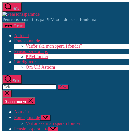
Hoppa
Sök
till
Pensionssparande
innehåll
Pensionsspara - tips på PPM och de bästa fonderna
Meny
Aktuellt
Fondsparande
Varför ska man spara i fonder?
Pensionsspara tips
PPM fonder
Lär dig mer
Om Ulf Åström
Sök
Sök
efter:
Stäng
sökningen
Stäng menyn
Aktuellt
Fondsparande
Visa
undermeny
Varför ska man spara i fonder?
Pensionsspara tips
Visa