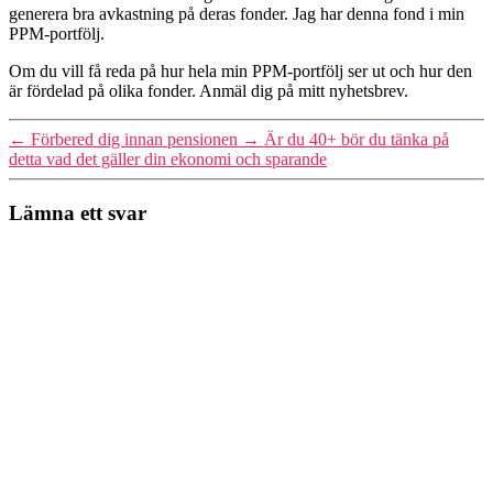
generera bra avkastning på deras fonder. Jag har denna fond i min
PPM-portfölj.
Om du vill få reda på hur hela min PPM-portfölj ser ut och hur den
är fördelad på olika fonder. Anmäl dig på mitt nyhetsbrev.
←
Förbered dig innan pensionen
→
Är du 40+ bör du tänka på
detta vad det gäller din ekonomi och sparande
Lämna ett svar