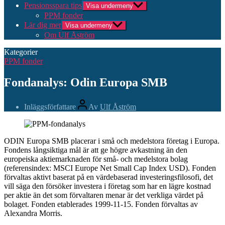
Pensionsspara tips
Visa undermeny
PPM fonder
Lär dig mer
Visa undermeny
Om Ulf Åström
Kategorier
PPM fonder
Fondanalys: Odin Europa SMB
Inläggsförfattare
Av
Ulf Åström
ODIN Europa SMB placerar i små och medelstora företag i Europa.
Fondens långsiktiga mål är att ge högre avkastning än den
europeiska aktiemarknaden för små- och medelstora bolag
(referensindex: MSCI Europe Net Small Cap Index USD). Fonden
förvaltas aktivt baserat på en värdebaserad investeringsfilosofi, det
vill säga den försöker investera i företag som har en lägre kostnad
per aktie än det som förvaltaren menar är det verkliga värdet på
bolaget. Fonden etablerades 1999-11-15. Fonden förvaltas av
Alexandra Morris.