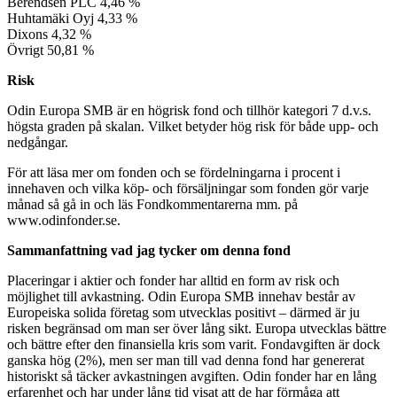
Berendsen PLC 4,46 %
Huhtamäki Oyj 4,33 %
Dixons 4,32 %
Övrigt 50,81 %
Risk
Odin Europa SMB är en högrisk fond och tillhör kategori 7 d.v.s.
högsta graden på skalan. Vilket betyder hög risk för både upp- och
nedgångar.
För att läsa mer om fonden och se fördelningarna i procent i
innehaven och vilka köp- och försäljningar som fonden gör varje
månad så gå in och läs Fondkommentarerna mm. på
www.odinfonder.se.
Sammanfattning vad jag tycker om denna fond
Placeringar i aktier och fonder har alltid en form av risk och
möjlighet till avkastning. Odin Europa SMB innehav består av
Europeiska solida företag som utvecklas positivt – därmed är ju
risken begränsad om man ser över lång sikt. Europa utvecklas bättre
och bättre efter den finansiella kris som varit. Fondavgiften är dock
ganska hög (2%), men ser man till vad denna fond har genererat
historiskt så täcker avkastningen avgiften. Odin fonder har en lång
erfarenhet och har under lång tid visat att de har förmåga att