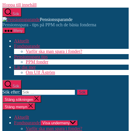
Hoppa till innehåll
Sök
Pensionssparande
Pensionsspara - tips på PPM och de bästa fonderna
Meny
Aktuellt
Fondsparande
Varför ska man spara i fonder?
Pensionsspara tips
PPM fonder
Lär dig mer
Om Ulf Åström
Sök
Sök efter:
Stäng sökningen
Stäng menyn
Aktuellt
Fondsparande
Visa undermeny
Varför ska man spara i fonder?