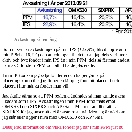
Avkastning så här långt
Som ni ser har avkastningen på min IPS (+22,9%) blivit högre än i
min PPM (+16,7%) och anledningen till det är att jag dels varit mer
aktiv och bytt fonder i min IPS än i min PPM, dels så får man endast
ha max 5 fonder i PPM och alltid ha de placerade.
I min IPS så kan jag sälja fonderna och ha pengarna på
placeringskonto tills jag finner en lämplig fond att placera i och
placera i hur många fonder man vill.
Jag skulle gärna se att PPM reglerna ändrades så man kunde agera
likadant som i IPS. Avkastningen i min PPM-fond mäts emot
OMXS30 och SIXPRX och AP7Såfa. Mitt mål är alltid att slå
SIXPRX för jag anser att det är svårare att nå. Men jag är nöjd om
jag slår eller ligger i nivå med OMXS30 och AP7Såfa.
Detaljerad information om vilka fonder jag har i min PPM just nu.