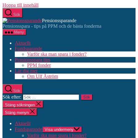
Hoppa till innehåll
Sök
Pensionssparande
Pensionsspara - tips på PPM och de bästa fonderna
Meny
Aktuellt
Fondsparande
Varför ska man spara i fonder?
Pensionsspara tips
PPM fonder
Lär dig mer
Om Ulf Åström
Sök
Sök efter:
Stäng sökningen
Stäng menyn
Aktuellt
Fondsparande
Visa undermeny
Varför ska man spara i fonder?