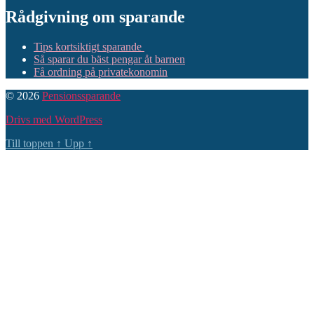
Rådgivning om sparande
Tips kortsiktigt sparande
Så sparar du bäst pengar åt barnen
Få ordning på privatekonomin
© 2026
Pensionssparande
Drivs med WordPress
Till toppen
↑
Upp
↑