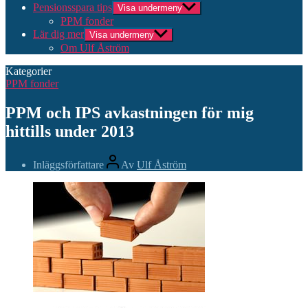
Pensionsspara tips
Visa undermeny
PPM fonder
Lär dig mer
Visa undermeny
Om Ulf Åström
Kategorier
PPM fonder
PPM och IPS avkastningen för mig
hittills under 2013
Inläggsförfattare
Av
Ulf Åström